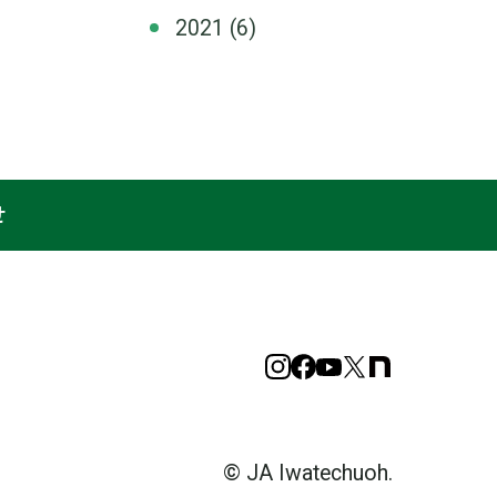
2021
(6)
せ
Instagram
Facebook
YouTube
X
note
© JA Iwatechuoh.