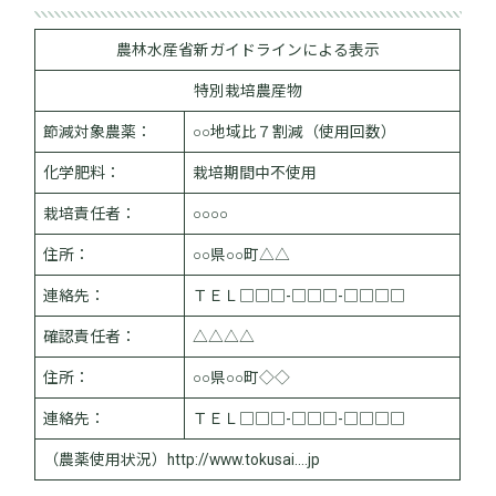
農林水産省新ガイドラインによる表示
特別栽培農産物
節減対象農薬：
○○地域比７割減（使用回数）
化学肥料：
栽培期間中不使用
栽培責任者：
○○○○
住所：
○○県○○町△△
連絡先：
ＴＥＬ□□□-□□□-□□□□
確認責任者：
△△△△
住所：
○○県○○町◇◇
連絡先：
ＴＥＬ□□□-□□□-□□□□
（農薬使用状況）http://www.tokusai.…jp