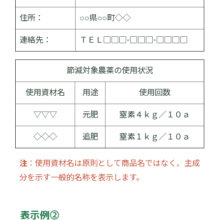
住所：
○○県○○町◇◇
連絡先：
ＴＥＬ□□□-□□□-□□□□
節減対象農薬の使用状況
使用資材名
用途
使用回数
▽▽▽
元肥
窒素４ｋｇ／１０ａ
◇◇◇
追肥
窒素１ｋｇ／１０ａ
注
：使用資材名は原則として商品名ではなく、主成
分を示す一般的名称を表示します。
表示例②