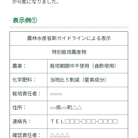
が可能になりました。
表示例①
農林水産省新ガイドラインによる表示
特別栽培農産物
農薬：
栽培期間中不使用（食酢使用）
化学肥料：
当地比５割減（窒素成分）
栽培責任者：
○○○○
住所：
○○県○○町△△
連絡先：
ＴＥＬ□□□-□□□-□□□□
確認責任者：
△△△△