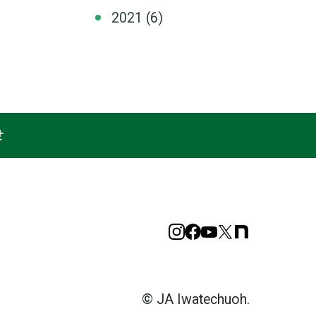
2021
(6)
せ
Instagram
Facebook
YouTube
X
note
© JA Iwatechuoh.