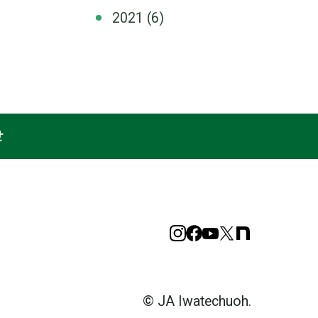
2021
(6)
せ
Instagram
Facebook
YouTube
X
note
© JA Iwatechuoh.