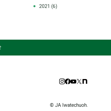
2021
(6)
せ
Instagram
Facebook
YouTube
X
note
© JA Iwatechuoh.