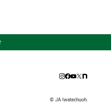
せ
Instagram
Facebook
YouTube
X
note
© JA Iwatechuoh.