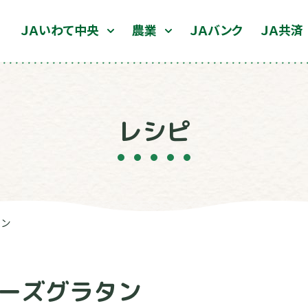
ＪＡいわて中央
農業
ＪＡバンク
ＪＡ共済
レシピ
タン
ーズグラタン