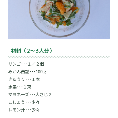
材料（2～3人分）
リンゴ･･･１／２個
みかん缶詰･･･100ｇ
きゅうり･･･１本
水菜･･･１束
マヨネーズ･･･大さじ２
こしょう･･･少々
レモン汁･･･少々