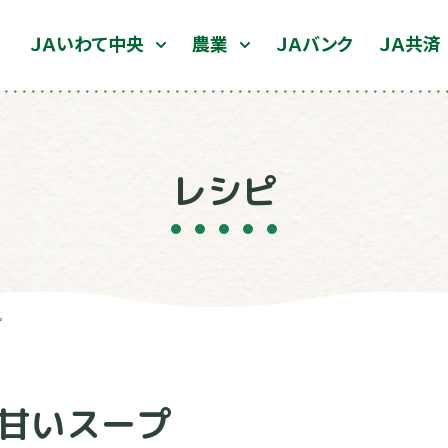
ＪＡいわて中央
農業
ＪＡバンク
ＪＡ共済
レシピ
プ
甘いスープ