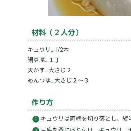
材料（２人分）
キュウリ…1/2本
絹豆腐…１丁
天かす…大さじ２
めんつゆ…大さじ２～３
作り方
キュウリは両端を切り落とし、縦
豆腐を器に盛り付け、キュウリ、