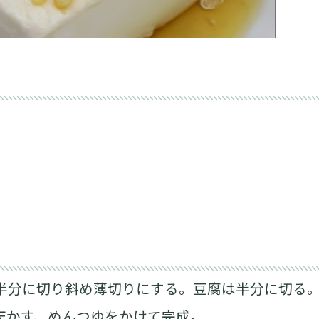
半分に切り斜め薄切りにする。豆腐は半分に切る
天かす、めんつゆをかけて完成。