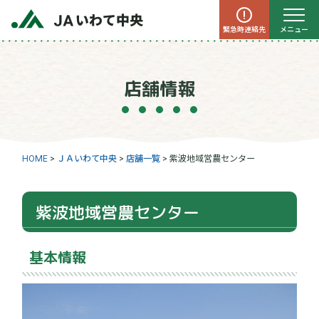
緊急時連絡先
メニュー
店舗情報
HOME
>
ＪＡいわて中央
>
店舗一覧
>
紫波地域営農センター
紫波地域営農センター
基本情報