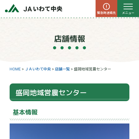
緊急時連絡先
メニュー
店舗情報
HOME
>
ＪＡいわて中央
>
店舗一覧
>
盛岡地域営農センター
盛岡地域営農センター
基本情報