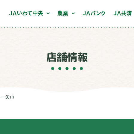
ＪＡいわて中央
農業
ＪＡバンク
ＪＡ共済
店舗情報
ター矢巾